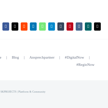
Facebook
X
Reddit
LinkedIn
WhatsApp
Telegram
Tumblr
Pinterest
Vk
Xing
E-
Mail
e
Blog
Ansprechpartner
#DigitalNow
#RegioNow
 SKPROJECTS | Plattform & Community