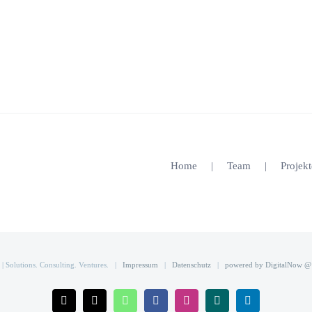
Home
Team
Projekt
Solutions. Consulting. Ventures. |
Impressum
|
Datenschutz
|
powered by DigitalNow @
Telefon
E-
WhatsApp
Facebook
Instagram
Xing
LinkedIn