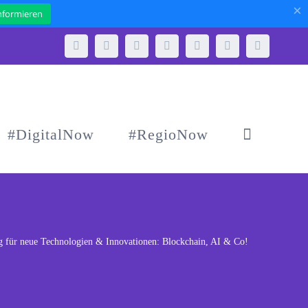
×
informieren
Telefon
E-
WhatsApp
Facebook
Instagram
Xing
LinkedIn
Mail
#DigitalNow
#RegioNow
g für neue Technologien & Innovationen: Blockchain, AI & Co!