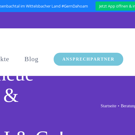
isenbachtal im Wittelsbacher Land #GernDahoam
Jetzt App öffnen & 
ekte
Blog
ANSPRECHPARTNER
 neue
n &
Startseite
Beratun
: